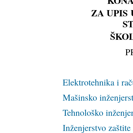
KONA
ZA
UPIS
S
ŠKOL
P
Elektrotehnika i ra
Mašinsko inženjers
Tehnološko inženje
Inženjerstvo zaštite