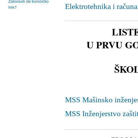
Zaboravili ste korisničko
Elektrotehnika i račun
ime?
LIST
U PRVU G
ŠKOL
MSS
Mašinsko inženje
MSS
Inženjerstvo zašti