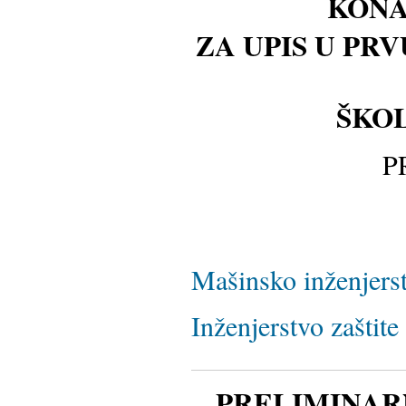
KONA
ZA
UPIS
U PRV
ŠKOL
P
Mašinsko inženjers
Inženjerstvo zaštit
PRELIMINAR