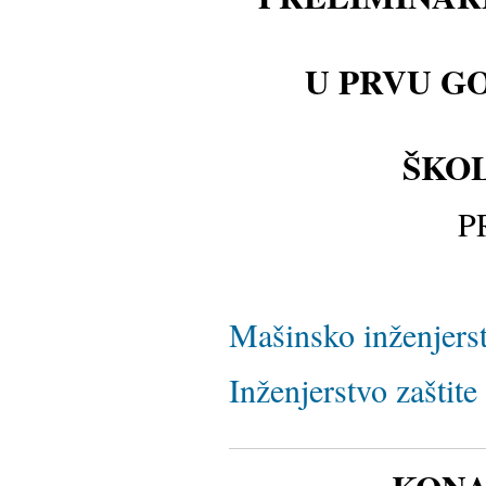
U PRVU G
ŠKOL
P
Mašinsko inženjers
Inženjerstvo zaštite