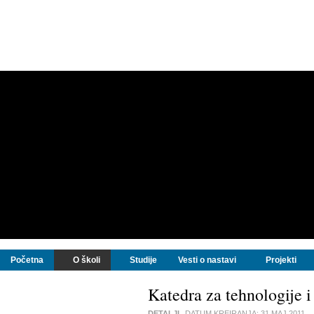
Početna
O školi
Studije
Vesti o nastavi
Projekti
Katedra za tehnologije i
DETALJI
DATUM KREIRANJA:
31 MAJ 2011