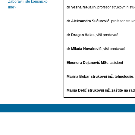
Zaboravili ste korisničko
ime?
dr Vesna Nađalin
, profesor strukovnih stu
dr Aleksandra Šućurović
, profesor struk
dr Dragan Halas
, viši predavač
dr Milada Novaković
, viši predavač
Eleonora Dejanović MSc
, asistent
Marina Bobar strukovni inž. tehnologije
,
Marija Delić strukovni inž. zaštite na ra