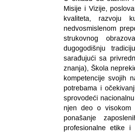
Misije i Vizije, poslo
kvaliteta, razvoju k
nedvosmislenom prepoz
strukovnog obrazov
dugogodišnju tradic
sarađujući sa privred
znanja), Škola nepreki
kompetencije svojih n
potrebama i očekivanj
sprovodeći nacionalnu
njen deo o visokom 
ponašanje zaposlen
profesionalne etike i