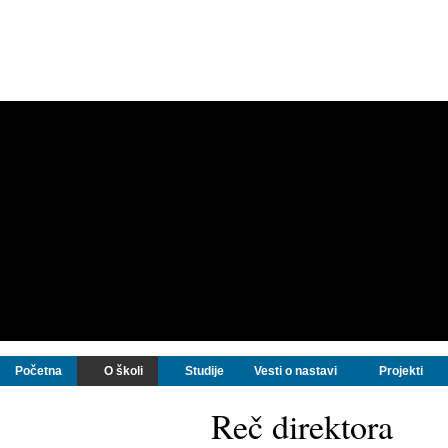
Početna
O školi
Studije
Vesti o nastavi
Projekti
Reč direktora