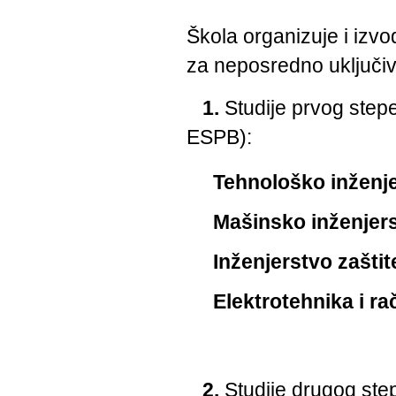
Škola organizuje i izvo
za neposredno uklјučiv
1.
Studije prvog step
ESPB):
Tehnološko inženj
Mašinsko inženjer
Inženjerstvo zaštit
Elektrotehnika i r
2.
Studije drugog st