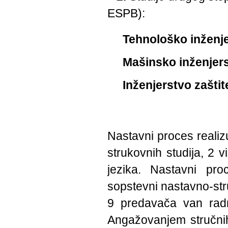
ESPB):
Tehnološko inženj
Mašinsko inženjer
Inženjerstvo zaštit
Nastavni proces realiz
strukovnih studija, 2 
jezika. Nastavni proc
sopstevni nastavno-st
9 predavača van rad
Angažovanjem stručnih