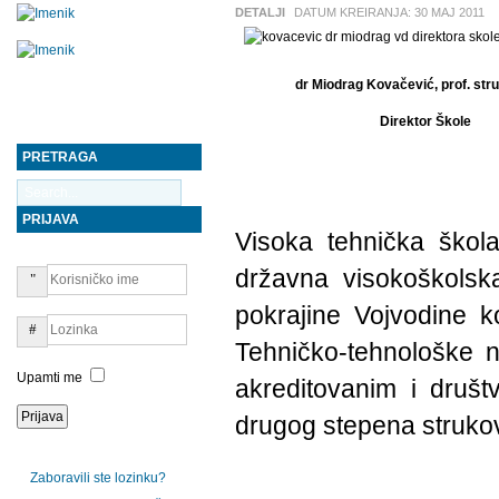
DETALJI
DATUM KREIRANJA:
30 MAJ 2011
dr Miodrag Kovačević, prof. stru
Direktor Škole
PRETRAGA
PRIJAVA
Visoka tehnička škola
državna visokoškolsk
pokrajine Vojvodine k
Tehničko-tehnološke n
Upamti me
akreditovanim i druš
drugog stepena strukov
Zaboravili ste lozinku?