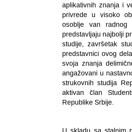
aplikativnih znanja i 
privrede u visoko ob
osoblјe van radnog 
predstavlјaju najbolјi 
studije, završetak st
predstavnici ovog dela
svoja znanja delimično
angažovani u nastavno
strukovnih studija Re
aktivan član Student
Republike Srbije.
U skladu sa stalnim r