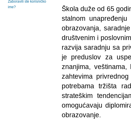
Zaboravili ste korisničko
ime?
Škola duže od 65 godin
stalnom unapređenju i
obrazovanja, saradnj
društvenim i poslovnim
razvija saradnju sa pr
je preduslov za usp
znanjima, veštinama, 
zahtevima privrednog 
potrebama tržišta ra
strateškim tendencij
omogućavaju diplomiran
obrazovanje.