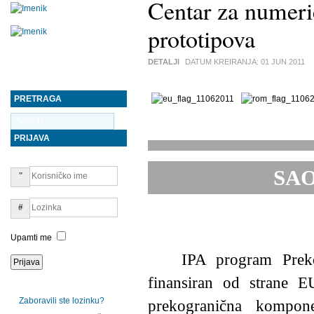
Centar za numerič
prototipova
DETALJI
DATUM KREIRANJA:
01 JUN 2011
PRETRAGA
PRIJAVA
SAO
Upamti me
IPA program Preko
finansiran od strane E
Zaboravili ste lozinku?
prekogranična kompone