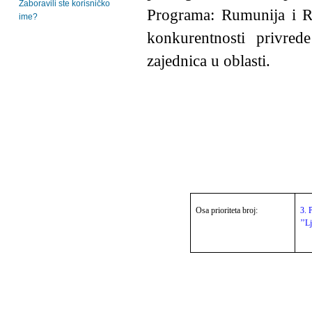
Zaboravili ste korisničko
Programa: Rumunija i Re
ime?
konkurentnosti privrede
zajednica u oblasti.
Osa prioriteta broj:
3. 
’’L