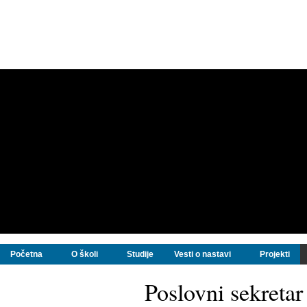
Početna
O školi
Studije
Vesti o nastavi
Projekti
Poslovni sekretar