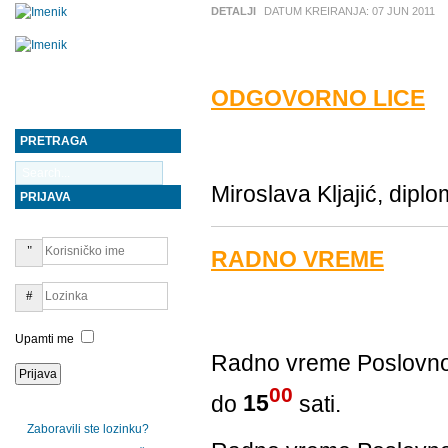
DETALJI
DATUM KREIRANJA:
07 JUN 2011
ODGOVORNO LICE
PRETRAGA
Miroslava Kljajić, dipl
PRIJAVA
RADNO VREME
Upamti me
Radno vreme Poslovno
00
do
15
sati.
Zaboravili ste lozinku?