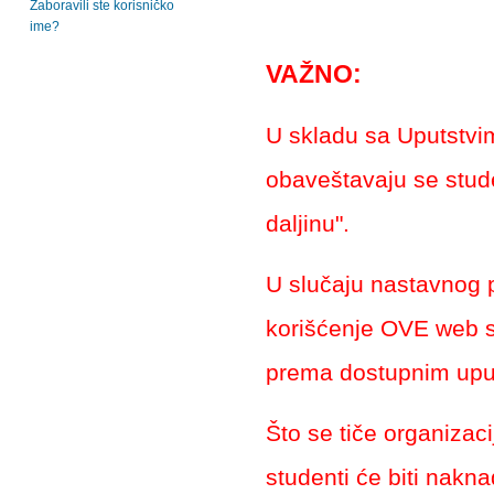
Zaboravili ste korisničko
ime?
VAŽNO:
U skladu sa Uputstvi
obaveštavaju se stude
daljinu".
U slučaju nastavnog
korišćenje OVE web s
prema dostupnim upu
Što se tiče organizacij
studenti će biti nakn