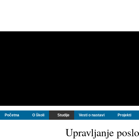
Početna
O školi
Studije
Vesti o nastavi
Projekti
Upravljanje posl