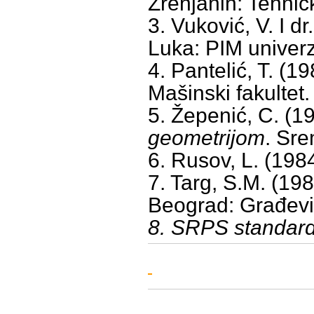
Zrenjanin: Tehničk
3. Vuković, V. I dr
Luka: PIM univerzi
4. Pantelić, T. (1
Mašinski fakultet.
5. Žepenić, C. (1
geometrijom
. Sr
6. Rusov, L. (198
7. Targ, S.M. (19
Beograd: Građevi
8. SRPS standard