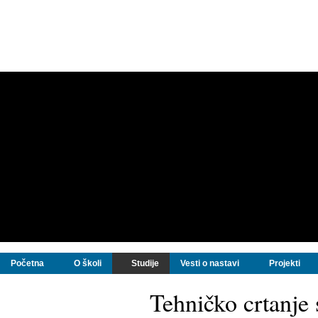
Početna
O školi
Studije
Vesti o nastavi
Projekti
Tehničko crtanje