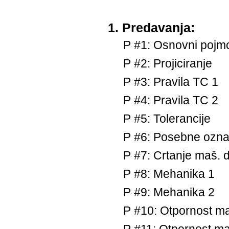
1. Predavanja:
P #1: Osnovni 
P #2: Projic
P #3: Pravi
P #4: Pravil
P #5: Toler
P #6: Posebne
P #7: Crtanje ma
P #8: Meha
P #9: Meha
P #10: Otpornost m