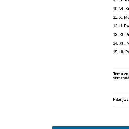
9.
I. Pro
10.
VI. K
11.
X. Me
12.
II. P
13.
XI. P
14.
XII. M
15.
III. 
Temu za 
semestra
Pitanja 