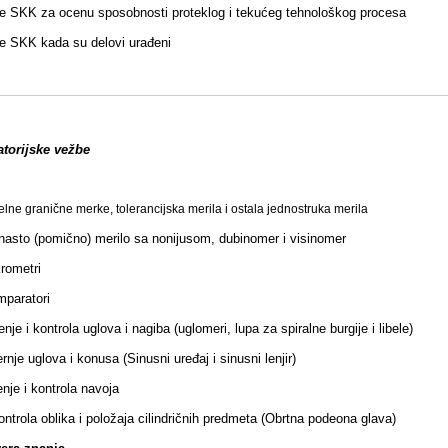
e SKK za ocenu sposobnosti proteklog i tekućeg tehnološkog procesa
e SKK kada su delovi urađeni
atorijske vežbe
lelne granične merke, tolerancijska merila i ostala jednostruka merila
junasto (pomično) merilo sa nonijusom, dubinomer i visinomer
krometri
mparatori
nje i kontrola uglova i nagiba (uglomeri, lupa za spiralne burgije i libele)
rnje uglova i konusa (Sinusni uređaj i sinusni lenjir)
nje i kontrola navoja
ontrola oblika i položaja cilindričnih predmeta (Obrtna podeona glava)