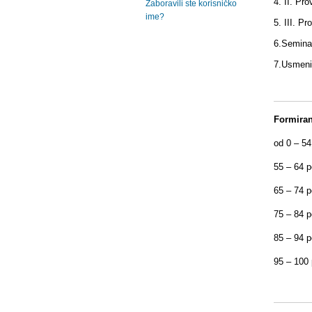
4. II.
Pro
Zaboravili ste korisničko
ime?
5.
III. 
6.
Semin
7.
Usme
Formiran
od 0 – 54 
55 – 64 po
65 – 74 po
75 – 84 po
85 – 94 po
95 – 100 p