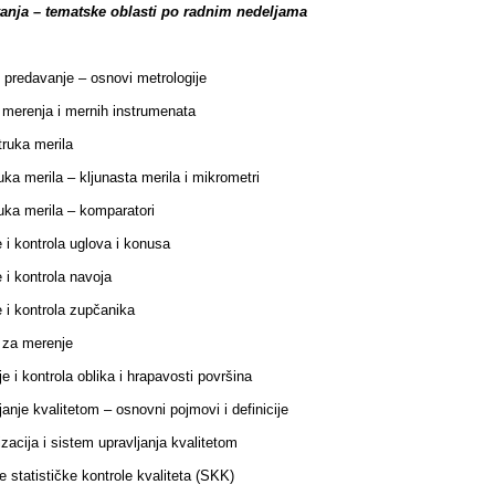
vanja – tematske oblasti po radnim nedeljama
predavanje – osnovi metrologije
merenja i mernih instrumenata
ruka merila
uka merila – kljunasta merila i mikrometri
uka merila – komparatori
 i kontrola uglova i konusa
 i kontrola navoja
 i kontrola zupčanika
 za merenje
e i kontrola oblika i hrapavosti površina
janje kvalitetom – osnovni pojmovi i definicije
zacija i sistem upravljanja kvalitetom
 statističke kontrole kvaliteta (SKK)