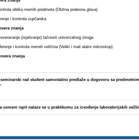
vera znanja
ontrola oblika mernih predmeta (Obrtna podeona glava)
renje i kontrola zupčanika
rovera znanja
roveravanje (ispitivanje) tačnosti univerzalnog struga
erenje i kontrola mernih veličina (Veliki i mali alatni mikroskop)
Provera znanja
seminarski rad student samostalno predlaže u dogovoru sa predmetnim 
.
za usmeni ispit nalaze se u praktikumu za izvođenje laboratorijskih vežbi