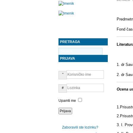
Predmetni
Fond čas
PRETRAGA
Literatur
PRIJAVA
1. dr Sav
2. dr Sav
Ocena us
Upamti me
1.
Prisu
2.
Prisu
3. I.
Pro
Zaboravili ste lozinku?