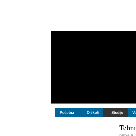
Početna
O školi
Studije
Ve
Tehni
DETALJI