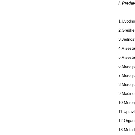
I. Preda
1.
Uvodno 
2.
Greške 
3.
Jednost
4.
Višestr
5.
Višestr
6.
Merenje
7.
Merenje
8.
Merenje
9.
Mašine
10.
Merenj
11.
Upravl
12.
Organi
13.
Metode