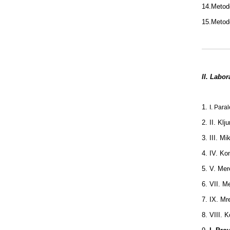
14.
Metod
15.
Metod
II. Labor
1.
I. Para
2.
II. Kl
3.
III. Mi
4.
IV. Ko
5.
V. Mere
6.
VII. Me
7.
IX. Mre
8.
VIII. K