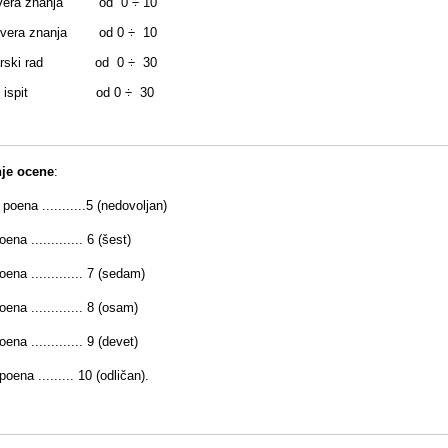
vera znanja od 0 ÷ 10
Provera znanja od 0 ÷ 10
arski rad od 0 ÷ 30
ni ispit od 0 ÷ 30
je ocene
:
poena ...........5 (nedovoljan)
ena ............. 6 (šest)
ena ............. 7 (sedam)
ena ............. 8 (osam)
ena ............. 9 (devet)
oena ......... 10 (odličan).