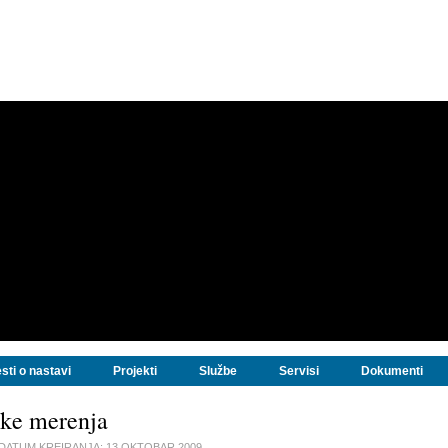
sti o nastavi
Projekti
Službe
Servisi
Dokumenti
ke merenja
DATUM KREIRANJA:
13 OKTOBAR 2009