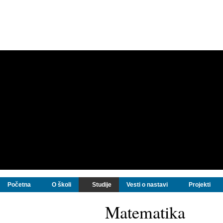
Početna
O školi
Studije
Vesti o nastavi
Projekti
Matematika