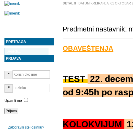
DETALJI
DATUM KREIRANJA:
01 OKTOBAR 
Predmetni nastavnik: m
PRETRAGA
OBAVEŠTENJA
PRIJAVA
TEST
22. decemb
od 9:45h po rasp
Upamti me
KOLOKVIJUM
12
Zaboravili ste lozinku?