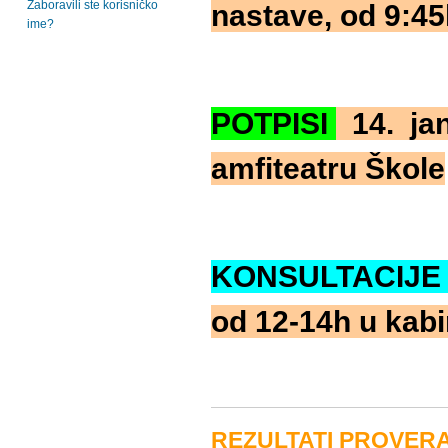
Zaboravili ste korisničko
nastave, od 9:45
ime?
POTPISI
14. jan
amfiteatru Škole
KONSULTACIJ
od 12-14h u kabi
REZULTATI PROVER