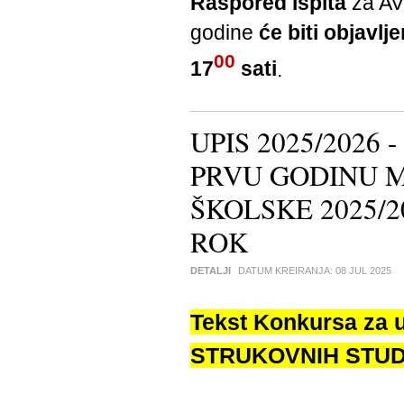
Raspored ispita
za AV
godine
će biti objavl
00
17
sati
.
UPIS 2025/2026
PRVU GODINU M
ŠKOLSKE 2025/2
ROK
DETALJI
DATUM KREIRANJA:
08 JUL 2025
Tekst Konkursa za 
STRUKOVNIH STUDIJ