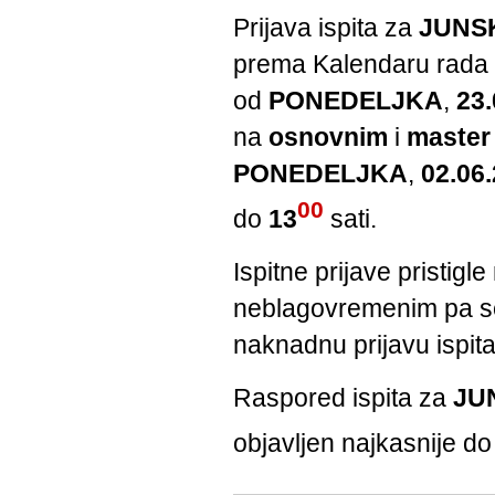
Prijava ispita za
JUNS
prema Kalendaru rada 
od
PONEDELJKA
,
23.
na
osnovnim
i
master
PONEDELJKA
,
02.06.
00
do
13
sati.
Ispitne prijave pristi
neblagovremenim pa se 
naknadnu prijavu ispita
Raspored ispita za
JU
objavlјen najkasnije d