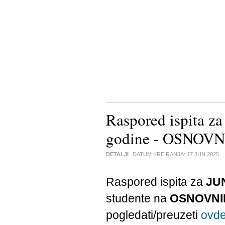
Raspored ispita za
godine - OSNOVNE
DETALJI
DATUM KREIRANJA:
17 JUN 2025
Raspored ispita za
JU
studente na
OSNOVNI
pogledati/preuzeti
ovd