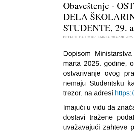
Obaveštenje - 
DELA ŠKOLARI
STUDENTE, 29. ap
DETALJI
DATUM KREIRANJA:
30 APRIL 2025
Dopisom Ministarstva
marta 2025. godine, o
ostvarivanje ovog pr
nemaju Studentsku kar
trezor, na adresi
https:
Imajući u vidu da znač
dostavi tražene poda
uvažavajući zahteve p