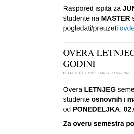
Raspored ispita za
JU
studente na
MASTER
s
pogledati/preuzeti
ovd
OVERA LETNJEG
GODINI
DETALJI
DATUM KREIRANJA:
23 MAJ 2025
Overa
LETNJEG
semes
studente
osnovnih
i
m
od
PONEDELJKA
,
02.
Za overu semestra po