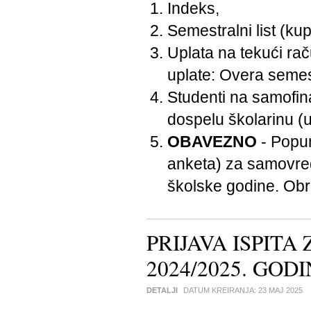
Indeks,
Semestralni list (kup
Uplata na tekući ra
uplate: Overa semes
Studenti na samofina
dospelu školarinu (
OBAVEZNO
- Popun
anketa) za samovred
školske godine. Obr
PRIJAVA ISPITA
2024/2025. GOD
DETALJI
DATUM KREIRANJA:
23 MAJ 2025