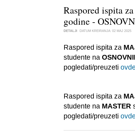
Raspored ispita z
godine - OSNOVNE
DETALJI
DATUM KREIRANJA:
02 MAJ 2025
Raspored ispita za
MA
studente na
OSNOVNI
pogledati/preuzeti
ovd
Raspored ispita za
MA
studente na
MASTER
s
pogledati/preuzeti
ovd