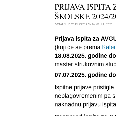
PRIJAVA ISPITA
ŠKOLSKE 2024/2
DETALJI
DATUM KREIRANJA:
02 JUL 2025
Prijava ispita za
AVG
(koji će se prema
Kale
18.08.2025. godine d
master strukovnim stud
07.07.2025. godine d
Ispitne prijave pristi
neblagovremenim pa se 
naknadnu prijavu ispita