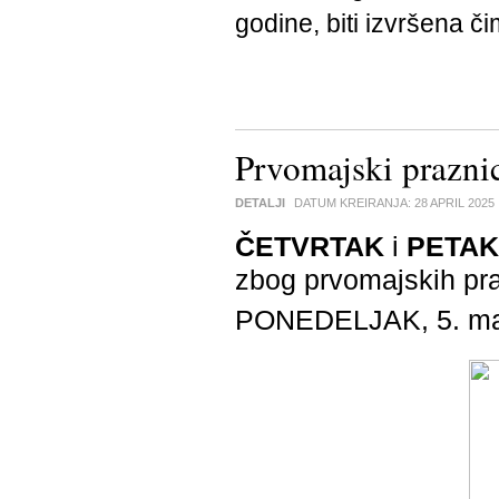
godine, biti izvršena či
Prvomajski praznic
DETALJI
DATUM KREIRANJA:
28 APRIL 2025
ČETVRTAK
i
PETAK
zbog prvomajskih pra
PONEDELJAK, 5. maj