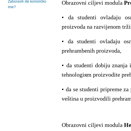
Zaboravili ste korisničko
Obrazovni ciljevi
modula
Pr
ime?
•
da
studenti ovladaju o
proizvoda
na
razvijenom
trž
•
da studenti
ovladaju
os
prehrambenih proizvoda,
•
da studenti
dobiju znanja
tehnologiяm proizvodite pre
•
da se studenti pripreme za
veština u proizvodili prehra
Obrazovni
ciljevi
modula
He