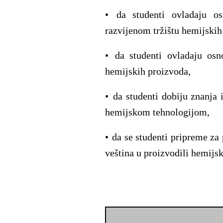
•
da studenti
ovladaju
o
razvijenom
tržištu
hemijski
•
da studenti
ovladaju
osn
hemijskih
proizvoda,
•
da studenti
dobiju znanja
hemijskom tehnologijom,
•
da se studenti pripreme za
veština u proizvodili
hemijs