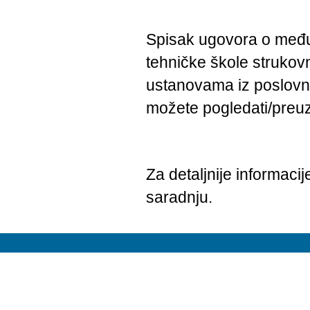
Spisak ugovora o među
tehničke škole strukov
ustanovama iz poslovn
možete pogledati/preu
Za detaljnije informacij
saradnju.