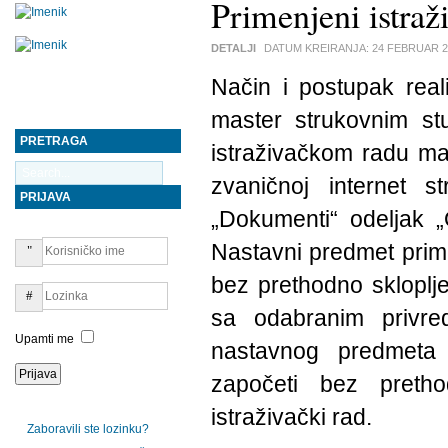
Primenjeni istraž
DETALJI
DATUM KREIRANJA:
24 FEBRUAR 2
Način i postupak real
master strukovnim st
PRETRAGA
istraživačkom radu mas
zvaničnoj internet st
PRIJAVA
„Dokumenti“ odeljak „
Nastavni predmet prime
bez prethodno skloplj
sa odabranim privre
Upamti me
nastavnog predmeta 
započeti bez preth
istraživački rad.
Zaboravili ste lozinku?