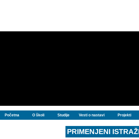
Početna
O školi
Studije
Vesti o nastavi
Projekti
PRIMENJENI ISTRAŽI