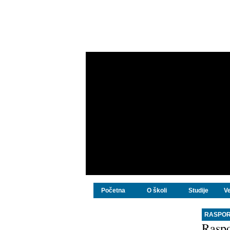
Početna
O školi
Studije
Ve
RASPOR
Raspo