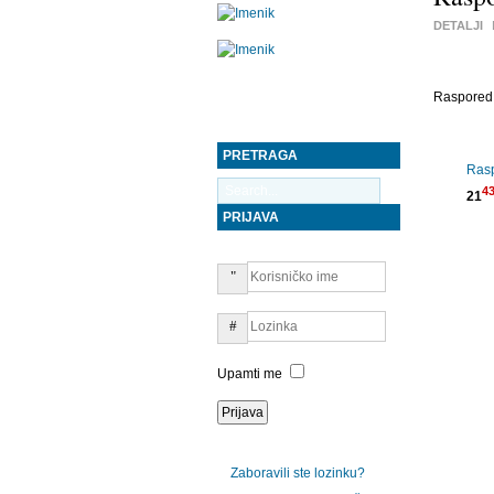
DETALJI
Raspored 
PRETRAGA
Rasp
4
21
PRIJAVA
Upamti me
Zaboravili ste lozinku?