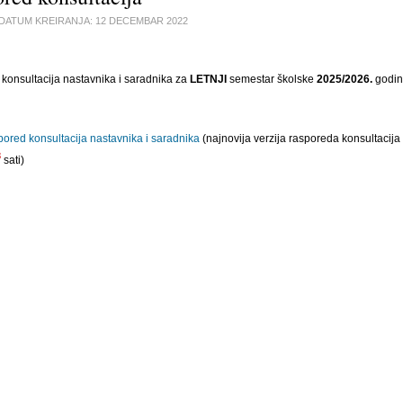
DATUM KREIRANJA:
12 DECEMBAR 2022
konsultacija nastavnika i saradnika za
LETNJI
semestar školske
2025/2026.
godin
ored konsultacija nastavnika i saradnika
(najnovija verzija rasporeda konsultacija
3
sati)