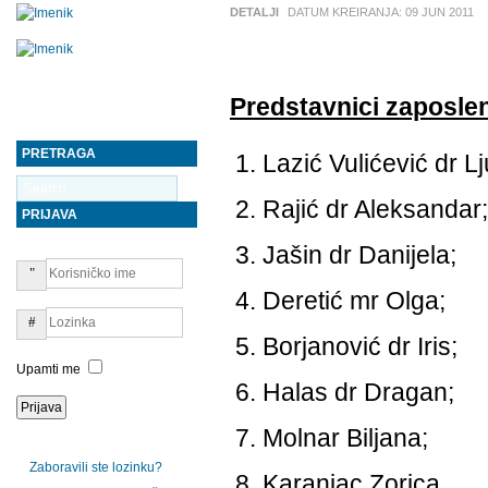
DETALJI
DATUM KREIRANJA:
09 JUN 2011
Predstavnici zaposlen
PRETRAGA
Lazić Vulićević dr L
Rajić dr Aleksandar;
PRIJAVA
Jašin dr Danijela;
Deretić mr Olga;
Borjanović dr Iris;
Upamti me
Halas dr Dragan;
Molnar Biljana;
Zaboravili ste lozinku?
Karanjac Zorica.