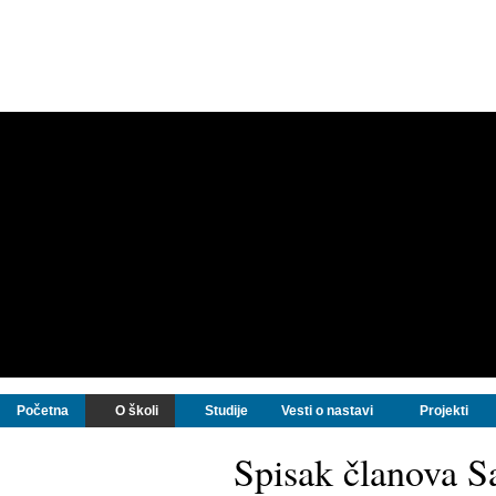
Početna
O školi
Studije
Vesti o nastavi
Projekti
Spisak članova S