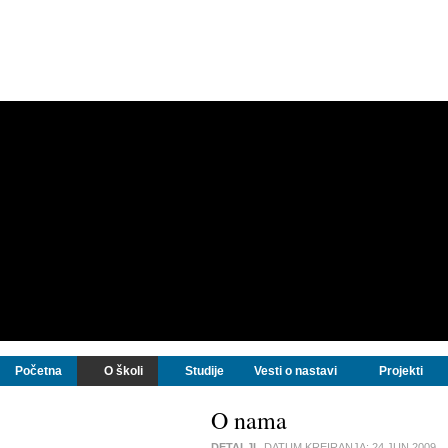
Početna
O školi
Studije
Vesti o nastavi
Projekti
O nama
DETALJI
DATUM KREIRANJA:
24 JUN 2009