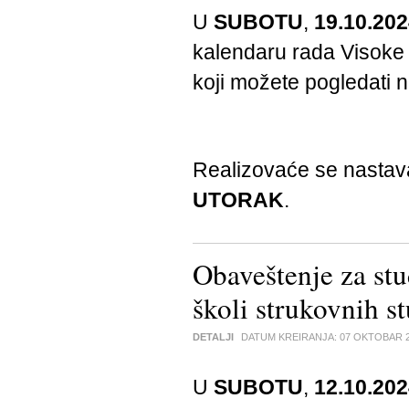
U
SUBOTU
,
19.10.202
kalendaru rada Visoke 
koji možete pogledati
Realizovaće se nasta
UTORAK
.
Obaveštenje za stu
školi strukovnih s
DETALJI
DATUM KREIRANJA:
07 OKTOBAR 
U
SUBOTU
,
12.10.202