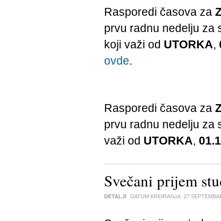
Rasporedi časova za
prvu radnu nedelju za
koji važi od
UTORKA
,
ovde
.
Rasporedi časova za
prvu radnu nedelju za
važi od
UTORKA
,
01.1
Svečani prijem st
DETALJI
DATUM KREIRANJA:
27 SEPTEMBA