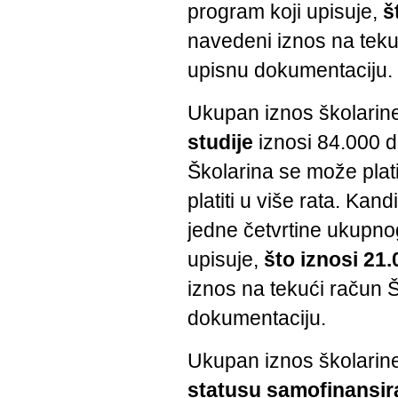
program koji upisuje,
š
navedeni iznos na tekuć
upisnu dokumentaciju.
Ukupan iznos školarin
studije
iznosi 84.000 
Školarina se može plat
platiti u više rata. Kan
jedne četvrtine ukupnog
upisuje,
što iznosi 21.
iznos na tekući račun Š
dokumentaciju.
Ukupan iznos školarin
statusu samofinansir