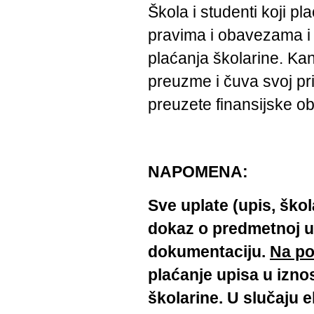
Škola i studenti koji 
pravima i obavezama i k
plaćanja školarine. Kan
preuzme i čuva svoj p
preuzete finansijske o
NAPOMENA:
Sve uplate (upis, škol
dokaz o predmetnoj u
dokumentaciju.
Na po
plaćanje upisa u iznos
školarine. U slučaju e