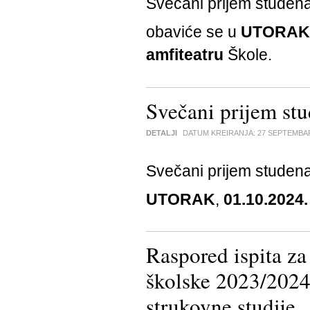
Svečani prijem studen
obaviće se u
UTORAK
amfiteatru
Škole.
Svečani prijem st
DETALJI
DATUM KREIRANJA:
27 SEPTEMBA
Svečani prijem studen
UTORAK
,
01.10.2024.
Raspored ispita 
školske 2023/20
strukovne studije