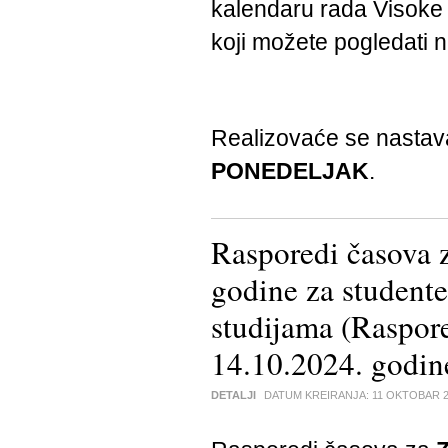
kalendaru rada Visoke 
koji možete pogledati
Realizovaće se nasta
PONEDELJAK
.
Rasporedi časova 
godine za stude
studijama (Raspo
14.10.2024. godin
DETALJI
DATUM KREIRANJA:
11 OKTOBAR 2