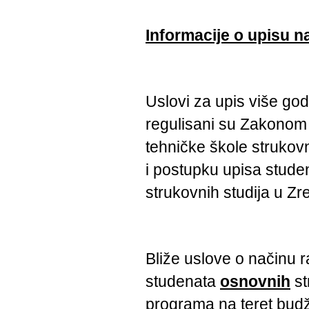
Informacije o upisu n
Uslovi za upis više go
regulisani su Zakonom
tehničke škole strukovn
i postupku upisa stude
strukovnih studija u Z
Bliže uslove o načinu 
studenata
osnovnih
st
programa na teret budž