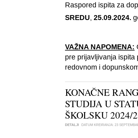
Raspored ispita za dopu
SREDU
,
25.09.2024.
g
VAŽNA NAPOMENA:
pre prijavljivanja ispit
redovnom i dopunskom
KONAČNE RANG 
STUDIJA U STA
ŠKOLSKU 2024/2
DETALJI
DATUM KREIRANJA:
23 SEPTEMBA