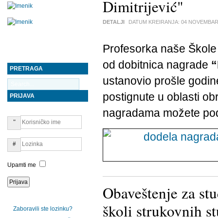
Dimitrijević"
DETALJI
DATUM KREIRANJA:
04 NOVEMBAR
Profesorka naše Škol
od dobitnica nagrade
“
PRETRAGA
ustanovio prošle godin
postignute u oblasti ob
PRIJAVA
nagradama možete pod
Upamti me
Obaveštenje za stu
školi strukovnih s
Zaboravili ste lozinku?