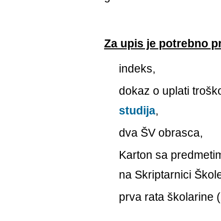
Za upis je potrebno pri
indeks,
dokaz o uplati tro
studija
,
dva ŠV obrasca,
Karton sa predmetim
na Skriptarnici Škole
prva rata školarine 