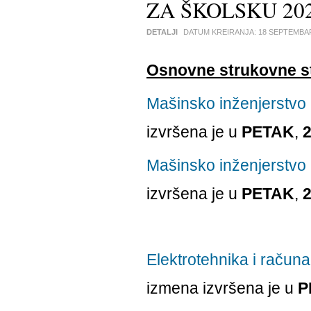
ZA ŠKOLSKU 202
DETALJI
DATUM KREIRANJA:
18 SEPTEMBA
Osnovne strukovne st
Mašinsko inženjerstvo -
izvršena je u
PETAK
,
2
Mašinsko inženjerstvo -
izvršena je u
PETAK
,
2
Elektrotehnika i računar
izmena izvršena je u
P