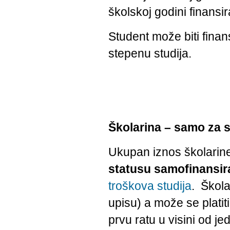
školskoj godini finansir
Student može biti finan
stepenu studija.
Školarina – samo za s
Ukupan iznos školarin
statusu samofinansir
troškova studija
. Škola
upisu) a može se platit
prvu ratu u visini od j