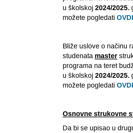
u školskoj
2024/2025.
g
možete pogledati
OVD
Bliže uslove o načinu 
studenata
master
struk
programa na teret budž
u školskoj
2024/2025.
g
možete pogledati
OVD
Osnovne strukovne st
Da bi se upisao u drugu