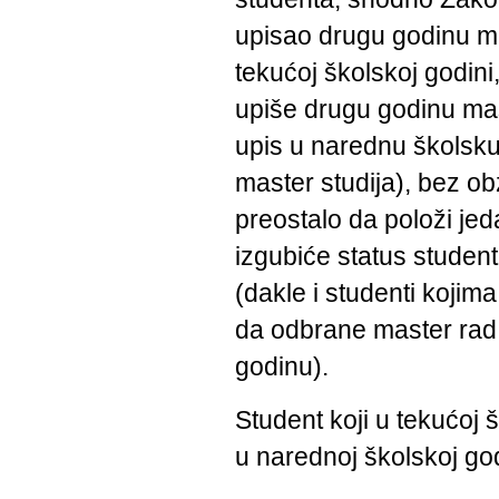
upisao drugu godinu mas
tekućoj školskoj godini
upiše drugu godinu mast
upis u narednu školsku
master studija), bez ob
preostalo da položi jeda
izgubiće status stude
(dakle i studenti kojim
da odbrane master rad 
godinu).
Student koji u tekućoj 
u narednoj školskoj god