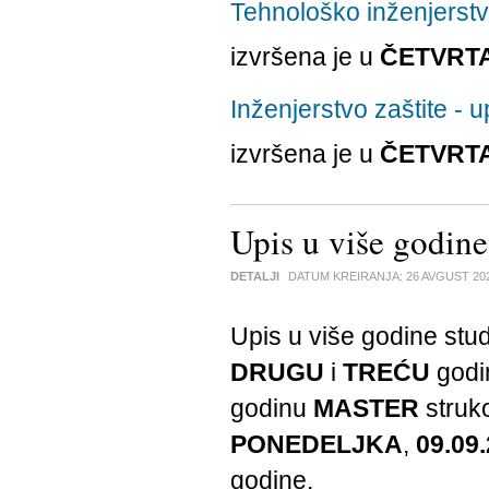
Tehnološko inženjerstvo
izvršena je u
ČETVRT
Inženjerstvo zaštite - u
izvršena je u
ČETVRT
Upis u više godine
DETALJI
DATUM KREIRANJA:
26 AVGUST 20
Upis u više godine studi
DRUGU
i
TREĆU
god
godinu
MASTER
struko
PONEDELJKA
,
09.09.
godine.