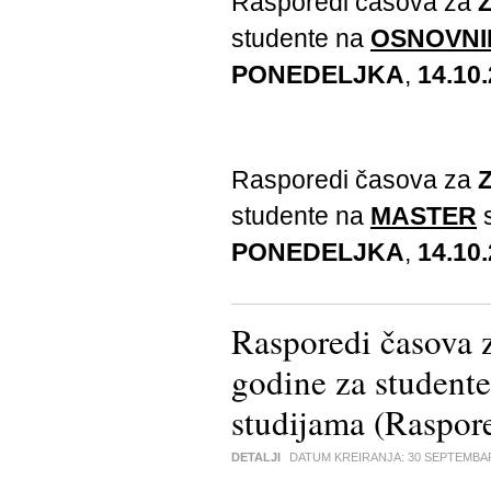
Rasporedi časova za
studente na
OSNOVNI
PONEDELJKA
,
14.10.
Rasporedi časova za
studente na
MASTER
s
PONEDELJKA
,
14.10.
Rasporedi časova 
godine za stude
studijama (Raspore
DETALJI
DATUM KREIRANJA:
30 SEPTEMBA