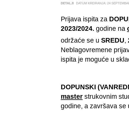
DETALJI
DATUM KREIRANJA:
24 SEPTEMBA
Prijava ispita za
DOPU
2023/2024.
godine na
održaće se u
SREDU
,
Neblagovremene prijave
ispita je moguće u skl
DOPUNSKI (VANREDN
master
strukovnim stu
godine, a završava se