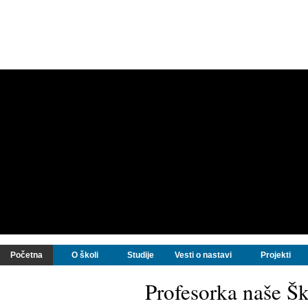
Početna
O školi
Studije
Vesti o nastavi
Projekti
Profesorka naše Šk