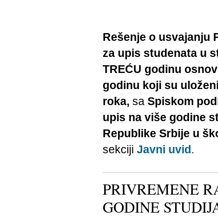
Rešenje o usvajanju 
za upis studenata u s
TREĆU godinu osnovni
godinu koji su ulože
roka,
sa
Spiskom podno
upis na više godine s
Republike Srbije u šk
sekciji
Javni uvid
.
PRIVREMENE RA
GODINE STUDIJ