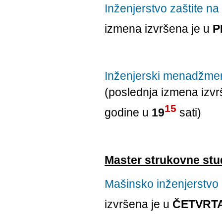
Inženjerstvo zaštite na 
izmena izvršena je u
P
Inženjerski menadžment 
(poslednja izmena izvr
15
godine u
19
sati)
Master strukovne stu
Mašinsko inženjerstvo -
izvršena je u
ČETVRT