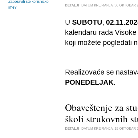
Zaboravili ste korisničko
DETALJI
DATUM KREIRANJA:
30 OKTOBAR 
ime?
U
SUBOTU
,
02.11.202
kalendaru rada Visoke 
koji možete pogledati
Realizovaće se nasta
PONEDELJAK
.
Obaveštenje za stu
školi strukovnih s
DETALJI
DATUM KREIRANJA:
15 OKTOBAR 