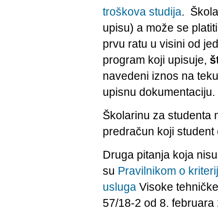
troškova studija
. Škola
upisu) a može se platit
prvu ratu u visini od j
program koji upisuje,
š
navedeni iznos na tekuć
upisnu dokumentaciju.
Školarinu za studenta mo
predračun koji student
Druga pitanja koja nis
su
Pravilnikom o kriter
usluga
Visoke tehničke 
57/18-2 od 8. februara