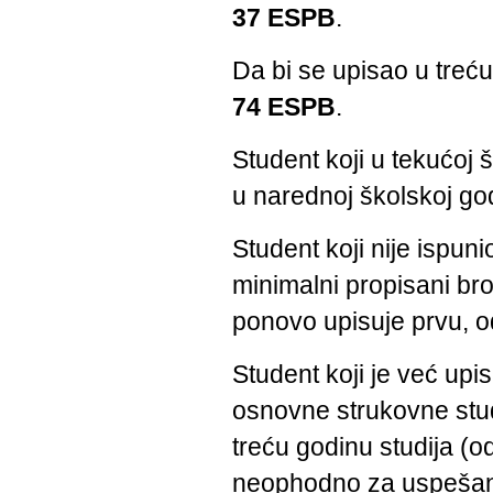
37 ESPB
.
Da bi se upisao u treću
74 ESPB
.
Student koji u tekućoj 
u narednoj školskoj god
Student koji nije ispun
minimalni propisani bro
ponovo upisuje prvu, o
Student koji je već upis
osnovne strukovne stud
treću godinu studija (od
neophodno za uspešan