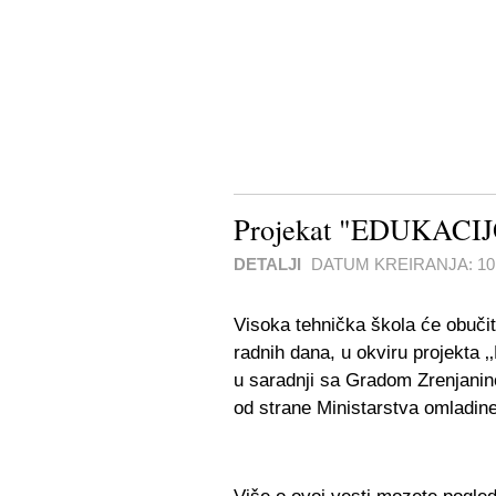
Projekat "EDUKAC
DETALJI
DATUM KREIRANJA:
1
Visoka tehnička škola će obučit
radnih dana, u okviru projekta ‚
u saradnji sa Gradom Zrenjanin
od strane Ministarstva omladine