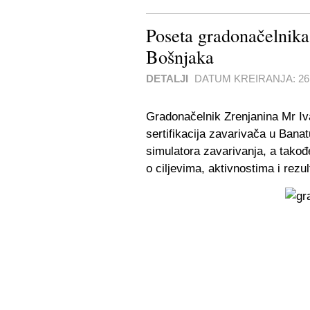
Poseta gradonačelnika
Bošnjaka
DETALJI
DATUM KREIRANJA:
2
Gradonačelnik Zrenjanina Mr Iv
sertifikacija zavarivača u Ban
simulatora zavarivanja, a takođ
o ciljevima, aktivnostima i rezu