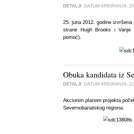
DETALJI
DATUM KREIRANJA:
25
25. juna 2012. godine izvršena 
strane Hugh Brooks i Vanje 
pomoć).
Obuka kandidata iz S
DETALJI
DATUM KREIRANJA:
12
Akcionim planom projekta počel
Severnobanatskog regiona.