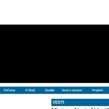
Početna
O školi
Studije
Vesti o nastavi
Projekti
VESTI