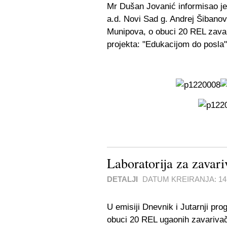
Mr Dušan Jovanić informisao je
a.d. Novi Sad g. Andrej Šibanova
Munipova, o obuci 20 REL zava
projekta: "Edukacijom do posla"
Laboratorija za zavar
DETALJI
DATUM KREIRANJA:
14
U emisiji Dnevnik i Jutarnji pro
obuci 20 REL ugaonih zavarivač