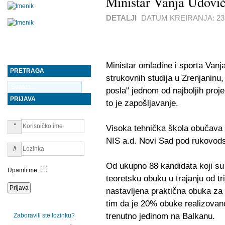
Ministar Vanja Udovič
DETALJI
DATUM KREIRANJA:
23
Ministar omladine i sporta Vanj
PRETRAGA
strukovnih studija u Zrenjaninu,
posla" jednom od najbolјih proje
PRIJAVA
to je zapošlјavanje.
Visoka tehnička škola obučava
NIS a.d. Novi Sad pod rukovod
Od ukupno 88 kandidata koji su s
Upamti me
teoretsku obuku u trajanju od tr
nastavljena praktična obuka za 
tim da je 20% obuke realizovan
trenutno jedinom na Balkanu.
Zaboravili ste lozinku?