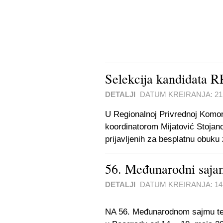
Selekcija kandidata 
DETALJI
DATUM KREIRANJA:
21
U Regionalnoj Privrednoj Komori
koordinatorom Mijatović Stojano
prijavljenih za besplatnu obuku
56. Međunarodni saja
DETALJI
DATUM KREIRANJA:
14
NA 56. Međunarodnom sajmu teh