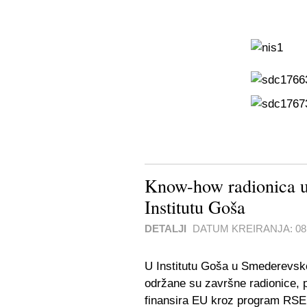
Know-how radionica u
Institutu Goša
DETALJI
DATUM KREIRANJA:
0
U Institutu Goša u Smederevsko
održane su završne radionice, 
finansira EU kroz program RSED