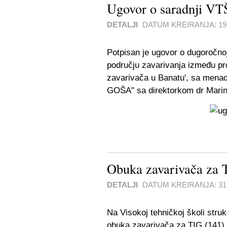
Ugovor o saradnji VTŠ
DETALJI
DATUM KREIRANJA:
1
Potpisan je ugovor o dugoročnoj
području zavarivanja između proj
zavarivača u Banatu', sa menad
GOŠA" sa direktorkom dr Marin
Obuka zavarivača za
DETALJI
DATUM KREIRANJA:
31
Na Visokoj tehničkoj školi struk
obuka zavarivača za TIG (141) 