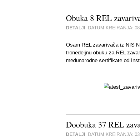
Obuka 8 REL zavarivač
DETALJI
DATUM KREIRANJA:
08
Osam REL zavarivača iz NIS Naf
tronedeljnu obuku za REL zavari
međunarodne sertifikate od Insti
Doobuka 37 REL zavar
DETALJI
DATUM KREIRANJA:
0