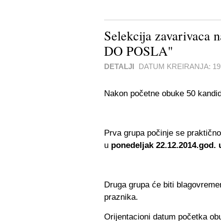
Selekcija zavarivac
DO POSLA"
DETALJI
DATUM KREIRANJA:
1
Nakon početne obuke 50 kandida
Prva grupa počinje se praktičn
u
ponedeljak 22.12.2014.god. 
Druga grupa će biti blagovrem
praznika.
Orijentacioni datum početka obu