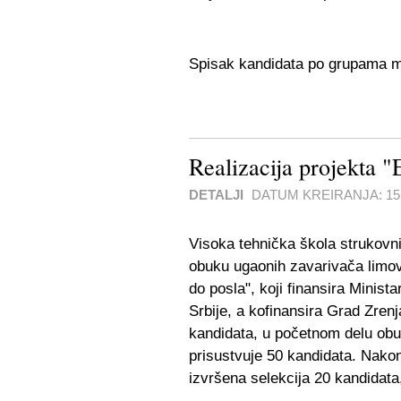
Spisak kandidata po grupama m
Realizacija projek
DETALJI
DATUM KREIRANJA:
1
Visoka tehnička škola strukovni
obuku ugaonih zavarivača limov
do posla", koji finansira Minist
Srbije, a kofinansira Grad Zrenj
kandidata, u početnom delu obu
prisustvuje 50 kandidata. Nakon
izvršena selekcija 20 kandidata