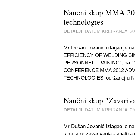
Naucni skup MMA 201
technologies
DETALJI
DATUM KREIRANJA:
2
Mr Dušan Jovanić izlagao je 
EFFICIENCY OF WELDING S
PERSONNEL TRAINING", na 1
CONFERENCE MMA 2012 AD
TECHNOLOGIES‚ održanoj u No
Naučni skup "Zavariv
DETALJI
DATUM KREIRANJA:
0
Mr Dušan Jovanić izlagao je n
simulator zavarivanja - analiza