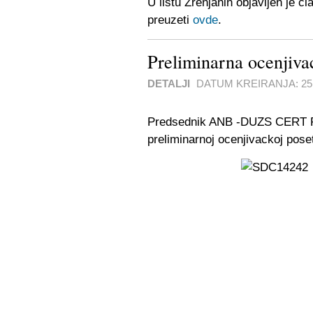
U listu Zrenjanin objavljen je č
preuzeti
ovde
.
Preliminarna ocenjiva
DETALJI
DATUM KREIRANJA:
25
Predsednik ANB -DUZS CERT Pe
preliminarnoj ocenjivackoj pose