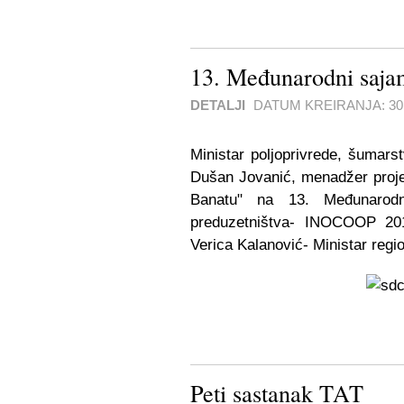
13. Međunarodni sa
DETALJI
DATUM KREIRANJA:
30
Ministar poljoprivrede, šumars
Dušan Jovanić, menadžer projek
Banatu" na 13. Međunarodn
preduzetništva- INOCOOP 2012
Verica Kalanović- Ministar regi
Peti sastanak TAT