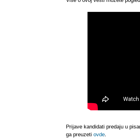
Više o ovoj vesti mozete pogled
Prijave kandidati predaju u pis
ga preuzeti
ovde
.