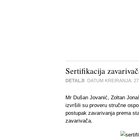
Sertifikacija zavarivač
DETALJI
DATUM KREIRANJA:
2
Mr Dušan Jovanić, Zoltan Jonaš
izvršili su proveru stručne osp
postupak zavarivanja prema st
zavarivača.