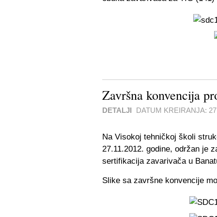
Završna konvencija pr
DETALJI
DATUM KREIRANJA:
2
Na Visokoj tehničkoj školi struk
27.11.2012. godine, održan je z
sertifikacija zavarivača u Banat
Slike sa završne konvencije mo