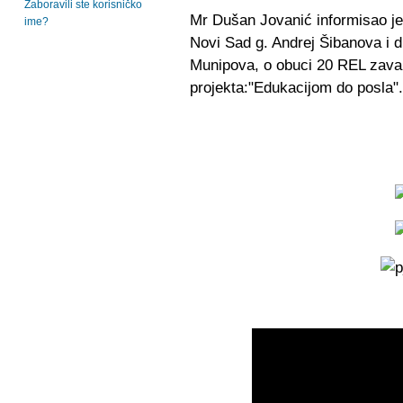
Zaboravili ste korisničko
Mr Dušan Jovanić informisao je
ime?
Novi Sad g. Andrej Šibanova i d
Munipova, o obuci 20 REL zava
projekta:"Edukacijom do posla".