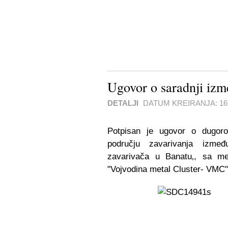
Ugovor o saradnji i
DETALJI
DATUM KREIRANJA:
1
Potpisan je ugovor o dugoro
području zavarivanja između
zavarivača u Banatu‚, sa 
"Vojvodina metal Cluster- VM