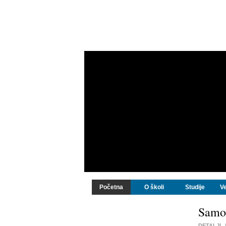
Početna
O školi
Studije
Ve
Samo
DETALJI