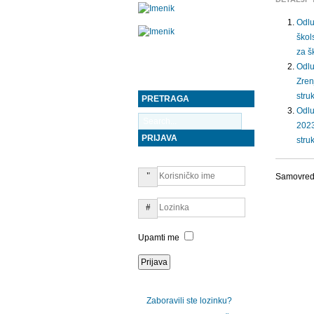
Odlu
škol
za š
Odlu
Zren
stru
PRETRAGA
Odlu
2023
PRIJAVA
stru
Samovred
Upamti me
Zaboravili ste lozinku?