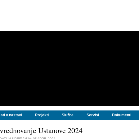
sti o nastavi
Projekti
Službe
Servisi
Dokumenti
vrednovanje Ustanove 2024
DATUM KREIRANJA:
05 APRIL 2024