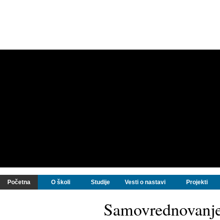
Početna
O školi
Studije
Vesti o nastavi
Projekti
Samovrednovanj