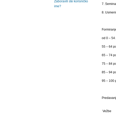
Zaboravili ste korisničko
7. Semina
ime?
8. Usmeni 
Formiranj
od 0 – 54 p
55 – 64 poen
65 – 74 poe
75 – 84 poe
85 – 94 poe
95 – 100 po
Predavanj
Vežbe