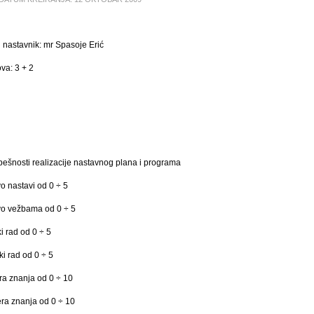
 nastavnik: mr Spasoje Erić
va: 3 + 2
ešnosti realizacije nastavnog plana i programa
vo nastavi od 0 ÷ 5
tvo vežbama od 0 ÷ 5
ki rad od 0 ÷ 5
čki rad od 0 ÷ 5
era znanja od 0 ÷ 10
vera znanja od 0 ÷ 10