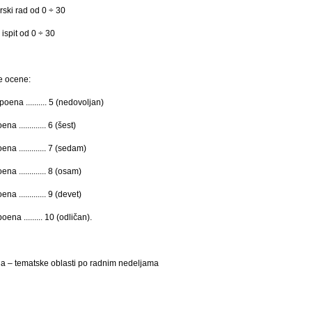
rski rad od 0 ÷ 30
ispit od 0 ÷ 30
e ocene:
oena .......... 5 (nedovoljan)
a ............. 6 (šest)
na ............. 7 (sedam)
na ............. 8 (osam)
na ............. 9 (devet)
ena ......... 10 (odličan).
a – tematske oblasti po radnim nedeljama