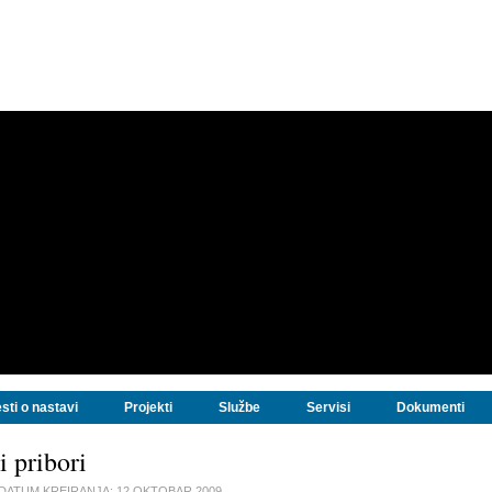
sti o nastavi
Projekti
Službe
Servisi
Dokumenti
i pribori
DATUM KREIRANJA:
12 OKTOBAR 2009