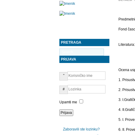
Predmetni
Fond časo
PRETRAGA
Literatura:
PRIJAVA
Ocena usp
1. Prisust
2. Prisus
3. I.Grafič
Upamti me
4. II.Grafi
5. I. Prov
Zaboravili ste lozinku?
6. II. Pro