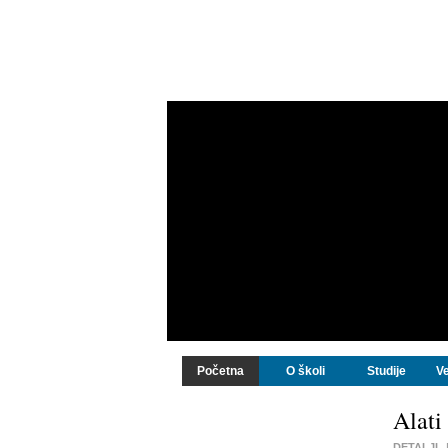
Početna
O školi
Studije
Ve
Alati 
DETALJI