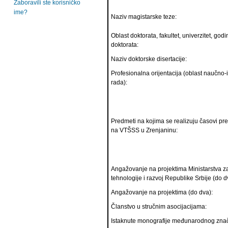
Zaboravili ste korisničko
ime?
Naziv magistarske teze:
Oblast doktorata, fakultet, univerzitet, go
doktorata:
Naziv doktorske disertacije:
Profesionalna orijentacija (oblast naučno-
rada):
Predmeti na kojima se realizuju časovi pr
na VTŠSS u Zrenjaninu:
Angažovanje na projektima Ministarstva z
tehnologije i razvoj Republike Srbije (do d
Angažovanje na projektima (do dva):
Članstvo u stručnim asocijacijama:
Istaknute monografije međunarodnog znač