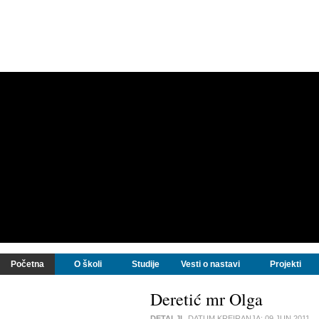
Početna
O školi
Studije
Vesti o nastavi
Projekti
Deretić mr Olga
DETALJI
DATUM KREIRANJA:
09 JUN 2011