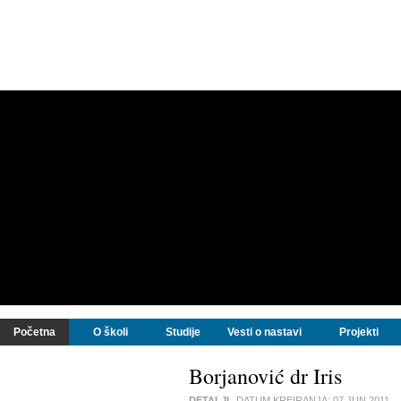
Početna
O školi
Studije
Vesti o nastavi
Projekti
Borjanović dr Iris
DETALJI
DATUM KREIRANJA:
07 JUN 2011