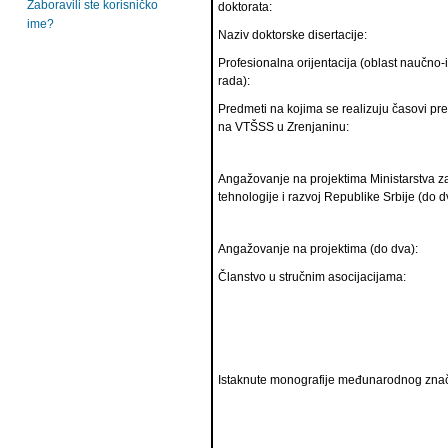
Zaboravili ste korisničko
doktorata:
ime?
Naziv doktorske disertacije:
Profesionalna orijentacija (oblast naučno-
rada):
Predmeti na kojima se realizuju časovi pr
na VTŠSS u Zrenjaninu:
Angažovanje na projektima Ministarstva z
tehnologije i razvoj Republike Srbije (do d
Angažovanje na projektima (do dva):
Članstvo u stručnim asocijacijama:
Istaknute monografije međunarodnog znač